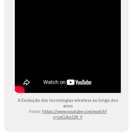
A Evolução das tecnologias wireless ao longo dos
anos
Fonte:
https://www.youtube.com/watch?
v=zxGJjscQR_Y