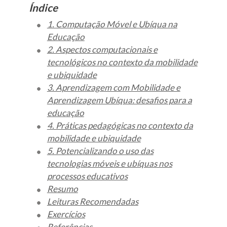
Índice
1. Computação Móvel e Ubíqua na
Educação
2. Aspectos computacionais e
tecnológicos no contexto da mobilidade
e ubiquidade
3. Aprendizagem com Mobilidade e
Aprendizagem Ubíqua: desafios para a
educação
4. Práticas pedagógicas no contexto da
mobilidade e ubiquidade
5. Potencializando o uso das
tecnologias móveis e ubíquas nos
processos educativos
Resumo
Leituras Recomendadas
Exercícios
Referências