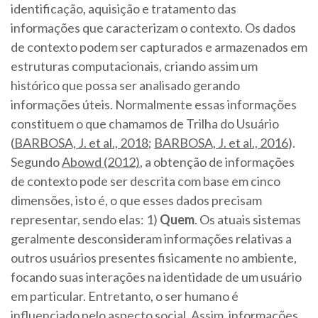
identificação, aquisição e tratamento das
informações que caracterizam o contexto. Os dados
de contexto podem ser capturados e armazenados em
estruturas computacionais, criando assim um
histórico que possa ser analisado gerando
informações úteis. Normalmente essas informações
constituem o que chamamos de Trilha do Usuário
(
BARBOSA, J. et al., 2018
;
BARBOSA, J. et al., 2016
).
Segundo
Abowd (2012)
, a obtenção de informações
de contexto pode ser descrita com base em cinco
dimensões, isto é, o que esses dados precisam
representar, sendo elas: 1)
Quem
. Os atuais sistemas
geralmente desconsideram informações relativas a
outros usuários presentes fisicamente no ambiente,
focando suas interações na identidade de um usuário
em particular. Entretanto, o ser humano é
influenciado pelo aspecto social. Assim, informações