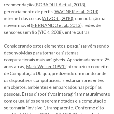
recomendação (
BOBADILLA et al., 2013
),
gerenciamento de perfis (
WAGNER et al., 2014
),
internet das coisas (
ATZORI, 2010
), computação na
nuvem móvel (
FERNANDO et al., 2013
), redes de
sensores sem fio (
YICK, 2008
), entre outras.
Considerando estes elementos, pesquisas vêm sendo
desenvolvidas para tornar os sistemas
computacionais mais amigáveis. Aproximadamente 25
anos atrás,
Mark Weiser (1991)
introduziu o conceito
de Computação Ubíqua, predizendo um mundo onde
os dispositivos computacionais estariam presentes
em objetos, ambientes e embarcados nas próprias
pessoas. Esses dispositivos interagiriam naturalmente
com os usuários sem serem notados e a computação
se tornaria “invisível”, transparente. Conforme dito